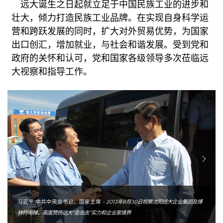
远
大
诞
生
之
日
起
就
立
足
于
中
国
民
族
工
业
的
进
步
和
壮
大
，
倾
力
打
造
民
族
工
业
品
牌
。
在
实
现
自
身
科
学
运
营
和
跨
跃
发
展
的
同
时
，
扩
大
对
外
贸
易
优
势
，
为
国
家
出
口
创
汇
，
增
加
就
业
，
与
社
会
和
谐
发
展
。
受
到
党
和
政
府
的
关
怀
和
认
可
，
党
和
国
家
各
级
领
导
多
次
莅
临
远
大
视
察
和
指
导
工
作
。
习近平 中共中央总书记、国家主席
-
2013年8月30日视察沈阳远大企业集团及博
林特电梯，高度赞扬远大“走出去”实力和企业家境界