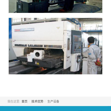
我在这里:
首页
技术优势
生产设备