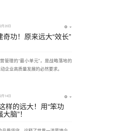
12月20日
EMPTY
建奇功！原来远大“效长”
营管理的“最小单元”，是战略落地的
推动企业高质量发展的必然要求。
12月14日
EMPTY
这样的远大！用“笨功
强大脑”！
的品质坚守，诠释了世界一流幕墙企