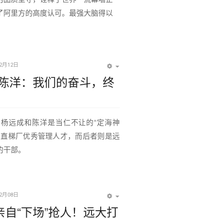
了阿里方的高度认可。最强大脑得以
12月12日
EMPTY
陈洋：我们的奋斗，终
杨远成和陈洋是当仁不让的“定海神
的直梯厂优秀管理人才，而后者则是远
的干部。
12月08日
EMPTY
亲自“下场”抢人！远大打