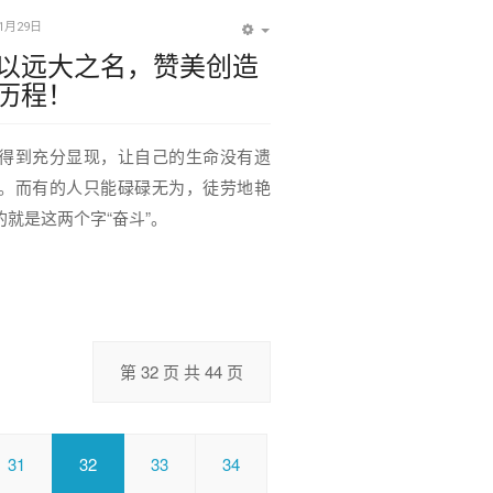
11月29日
EMPTY
以远大之名，赞美创造
历程！
得到充分显现，让自己的生命没有遗
。而有的人只能碌碌无为，徒劳地艳
就是这两个字“奋斗”。
第 32 页 共 44 页
31
32
33
34