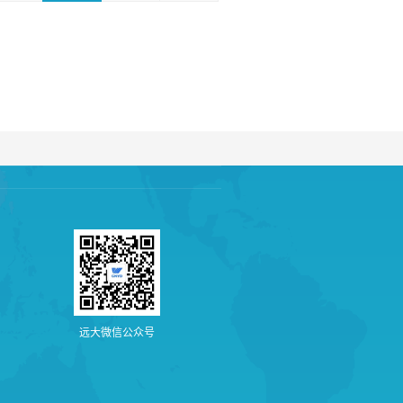
远
大
微
信
公
众
号