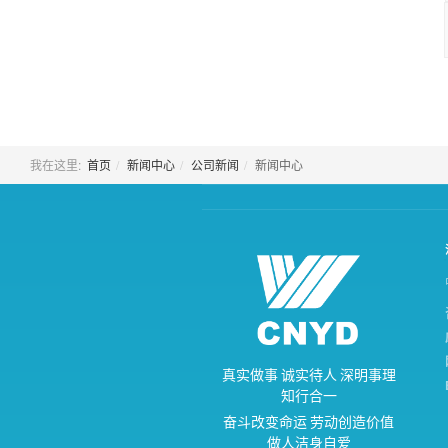
我在这里:
首页
新闻中心
公司新闻
新闻中心
真
实
做
事
诚
实
待
人
深
明
事
理
知
行
合
一
奋
斗
改
变
命
运
劳
动
创
造
价
值
做
人
洁
身
自
爱