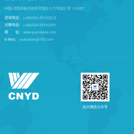
中国•沈阳市经济技术开发区十六号街27号 110027
咨询电话：
(+86)024-25162212
应聘电话：
(+86)024-25162201
网 址：
www.yuandaee.com
E-Mail：
yuandaee@163.com
远
大
微
信
公
众
号