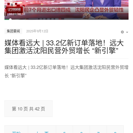
集团要闻
2025年9月12日
EM
媒体看远大 | 33.2亿新订单落地！远大
集团激活沈阳民营外贸增长 “新引擎”
媒体看远大 | 33.2亿新订单落地！远大集团激活沈阳民营外贸增
长 “新引擎”
第 10 页 共 42 页