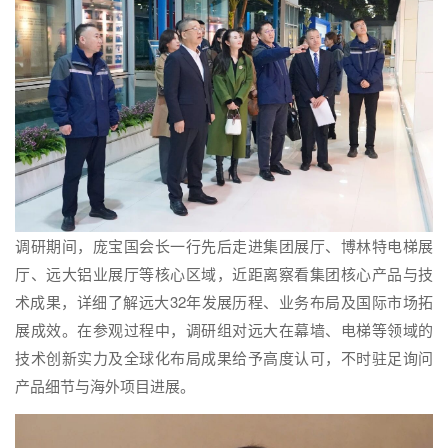
调研期间，庞宝国会长一行先后走进集团展厅、博林特电梯展
厅、远大铝业展厅等核心区域，近距离察看集团核心产品与技
术成果，详细了解远大32年发展历程、业务布局及国际市场拓
展成效。在参观过程中，调研组对远大在幕墙、电梯等领域的
技术创新实力及全球化布局成果给予高度认可，不时驻足询问
产品细节与海外项目进展。