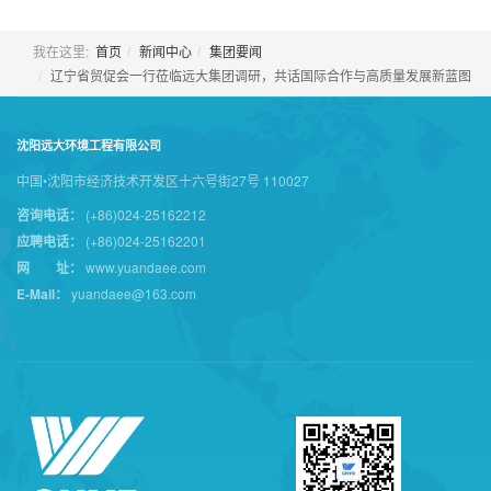
我在这里:
首页
新闻中心
集团要闻
辽宁省贸促会一行莅临远大集团调研，共话国际合作与高质量发展新蓝图
沈阳远大环境工程有限公司
中国•沈阳市经济技术开发区十六号街27号 110027
咨询电话：
(+86)024-25162212
应聘电话：
(+86)024-25162201
网 址：
www.yuandaee.com
E-Mail：
yuandaee@163.com