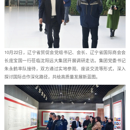
10月22日，辽宁省贸促会党组书记、会长、辽宁省国际商会会
长庞宝国一行莅临沈阳远大集团开展调研走访。集团党委书记
朱永鹤率队接待，双方通过实地参观、座谈交流等形式，深入
探讨国际合作深化路径，共绘高质量发展新蓝图。