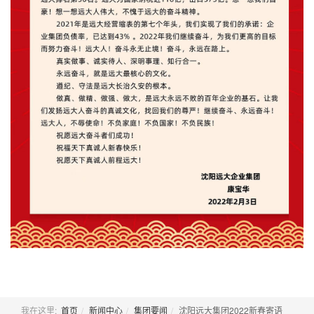
我在这里:
首页
新闻中心
集团要闻
沈阳远大集团2022新春寄语