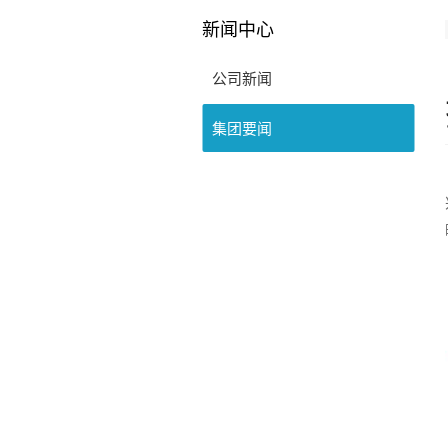
新闻中心
公司新闻
集团要闻