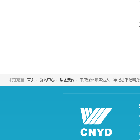
我在这里:
首页
新闻中心
集团要闻
中央媒体聚焦远大：牢记总书记嘱托