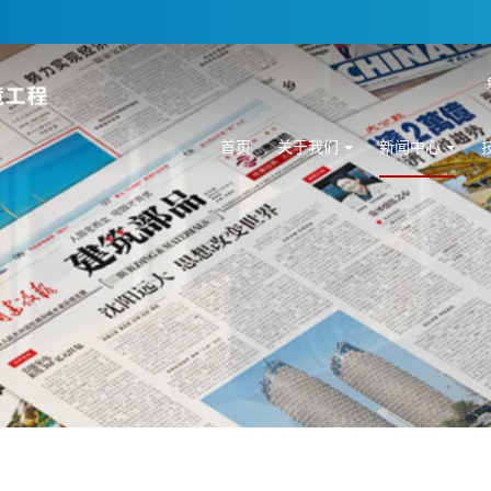
首页
关于我们
新闻中心