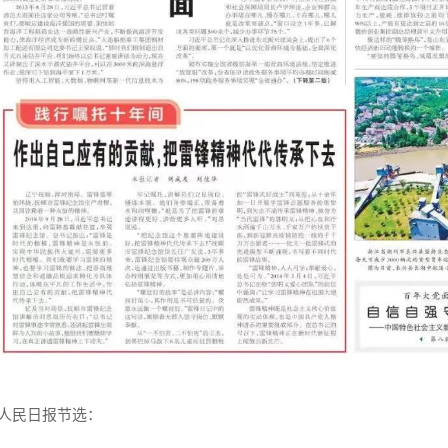
人民日报节选：