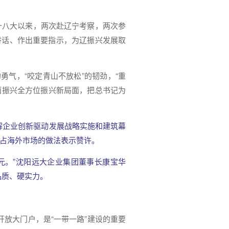
八大以来，两次赴辽宁考察，两次参
讲话、作出重要指示，为辽振兴发展取
勇气，“咬定青山不放松”的韧劲，“重
面振兴全方位振兴新局面，把总书记为
解企业创新驱动发展战略实施和建筑幕
占海外市场的做法表示赞许。
元。”沈阳远大企业集团董事长康宝华
品质、硬实力。
放大门户，是“一带一路”建设的重要