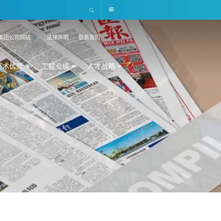
集团公司网站
法律声明
联系我们
技术优势
工程业绩
人才战略