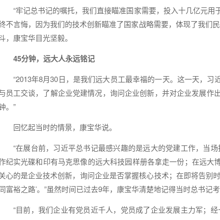
“牢记总书记的嘱托，我们直接瞄准国家需要，投入十几亿元用于
终不言悔，因为我们的技术创新瞄准了国家战略需要，体现了我们民
斗，康宝华目光坚毅。
45分钟，远大人永远铭记
“2013年8月30日，是我们远大员工最幸福的一天。这一天，习
与员工交谈，了解企业党建情况，询问企业创新，并对企业发展作出
钟。”
回忆起当时的情景，康宝华说。
“在展台前，习近平总书记最感兴趣的是远大的党建工作，当场把
作纪实光碟和印有马克思像的远大科技园样册各拿走一份；在远大
关心的是企业技术创新，询问企业是否掌握核心技术；在即将告别时
同富裕之路’。”虽然时间已过去9年，康宝华清楚地记得当时总书记
“目前，我们企业有党员近千人，党员成了企业发展主力军；经七