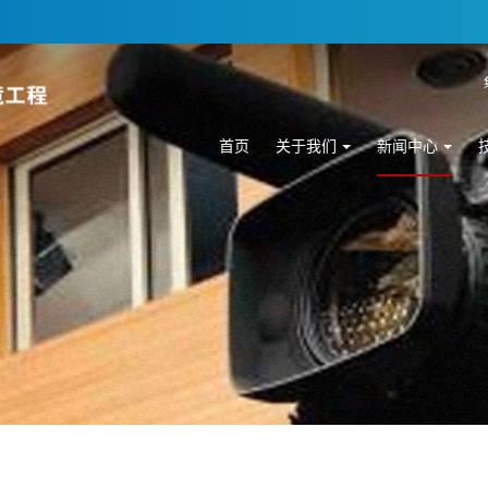
首页
关于我们
新闻中心