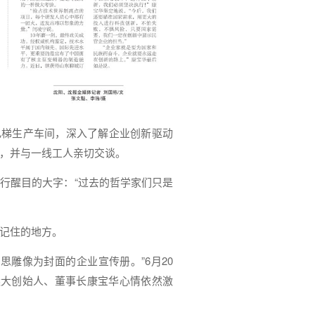
电梯生产车间，深入了解企业创新驱动
，并与一线工人亲切交谈。
醒目的大字：“过去的哲学家们只是
记住的地方。
雕像为封面的企业宣传册。”6月20
远大创始人、董事长康宝华心情依然激