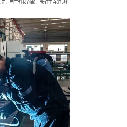
几亿元，用于科技创新，我们正在通过科