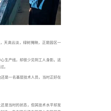
，天高云淡，绿树掩映，正是园区一
心生产线，却很少见到工人身影。这
观过。
他还是一名基层技术人员，当时正好在
还是当时的状态，但其技术水平却发