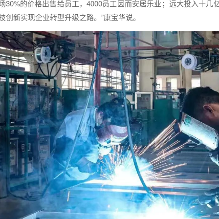
场30%的价格出售给员工，4000员工因而安居乐业；远大投入十
技创新实现企业转型升级之路。”康宝华说。