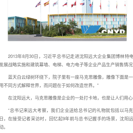
2013年8月30日，习近平总书记走进沈阳远大企业集团博林特
发展战略实施和建筑幕墙、电梯、电力电子等企业产品生产销售情况
蓝天白云绿树环绕下，院子里有一座马克思雕像，雕像下面是一行
用不同方式解释世界，而问题在于如何改造世界。”
在沈阳远大，马克思雕像是企业的一处打卡地，也是让人们用心
“总书记来远大考察，我们企业送给总书记的礼物就包括以马克思
日，在接受记者采访时，回忆起9年前与总书记握手的场景，沈阳
动。