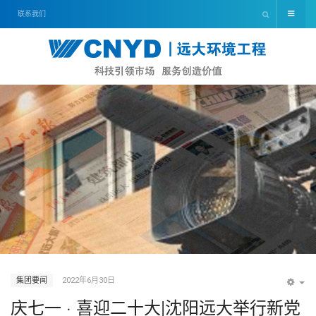
联系我们
集团要闻
2022年6月30日
EM
庆七一 · 喜迎二十大|沈阳远大举行新党