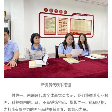
新党员代表朱珊珊
付峥一、朱珊珊代表全体新党员表示，我们将循着实业报
国、科技强国的足迹，不断锤炼初心、增长才干、砥砺品格，
为打造有影响力的国际品牌贡献青春、智慧和力量。