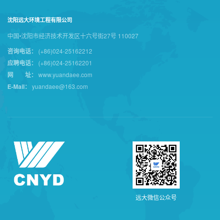
沈阳远大环境工程有限公司
中国•沈阳市经济技术开发区十六号街27号 110027
咨询电话：
(+86)024-25162212
应聘电话：
(+86)024-25162201
网 址：
www.yuandaee.com
E-Mail：
yuandaee@163.com
远
大
微
信
公
众
号