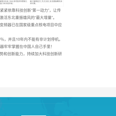
有紧紧依靠科技创新“第一动力”，让传
能激活东北重振雄风的“最大增量”。
变频器已在国家级重点核电项目中应
99％，并且10年内不能有非计划停机。
重器牢牢掌握在中国人自己手里！
势和创新能力，持续加大科技创新研