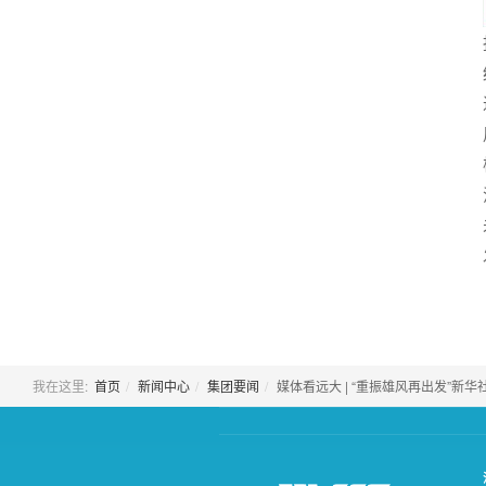
我在这里:
首页
新闻中心
集团要闻
媒体看远大 | “重振雄风再出发”新