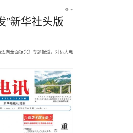
EMPTY
出发”新华社头版
力迈向全面振兴》专题报道，对远大电