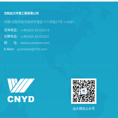
沈阳远大环境工程有限公司
中国•沈阳市经济技术开发区十六号街27号 110027
咨询电话：
(+86)024-25162212
应聘电话：
(+86)024-25162201
网 址：
www.yuandaee.com
E-Mail：
yuandaee@163.com
远
大
微
信
公
众
号