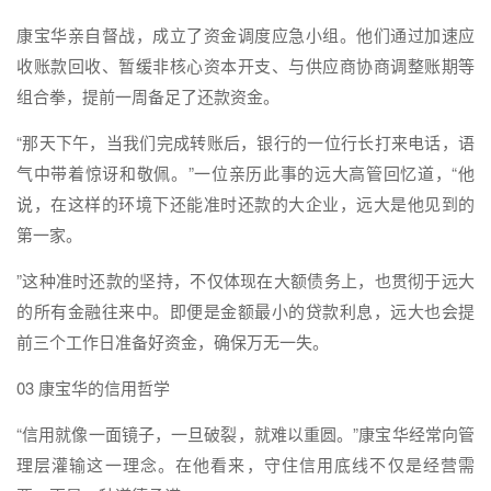
康宝华亲自督战，成立了资金调度应急小组。他们通过加速应
收账款回收、暂缓非核心资本开支、与供应商协商调整账期等
组合拳，提前一周备足了还款资金。
“那天下午，当我们完成转账后，银行的一位行长打来电话，语
气中带着惊讶和敬佩。”一位亲历此事的远大高管回忆道，“他
说，在这样的环境下还能准时还款的大企业，远大是他见到的
第一家。
”这种准时还款的坚持，不仅体现在大额债务上，也贯彻于远大
的所有金融往来中。即便是金额最小的贷款利息，远大也会提
前三个工作日准备好资金，确保万无一失。
03 康宝华的信用哲学
“信用就像一面镜子，一旦破裂，就难以重圆。”康宝华经常向管
理层灌输这一理念。在他看来，守住信用底线不仅是经营需