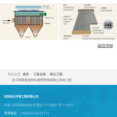
返回顶部
我在这里:
首页
工程业绩
除尘工程
武汉钢铁集团热轧钢带塑烧板除尘系统工程
沈阳远大环境工程有限公司
中国•沈阳市经济技术开发区十六号街27号 110027
咨询电话：
(+86)024-25162212