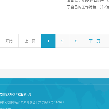
了自己的工作特色，并以
开始
上一页
1
2
3
下一页
沈阳远大环境工程有限公司
中国•沈阳市经济技术开发区十六号街27号 110027