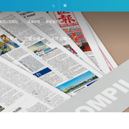
集团公司网站
法律声明
联系我们
技术优势
工程业绩
人才战略