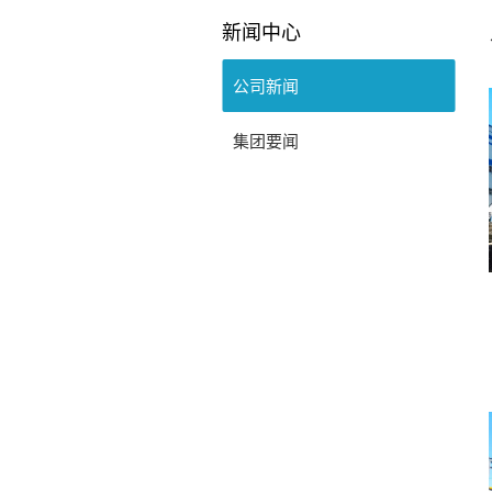
新闻中心
公司新闻
集团要闻