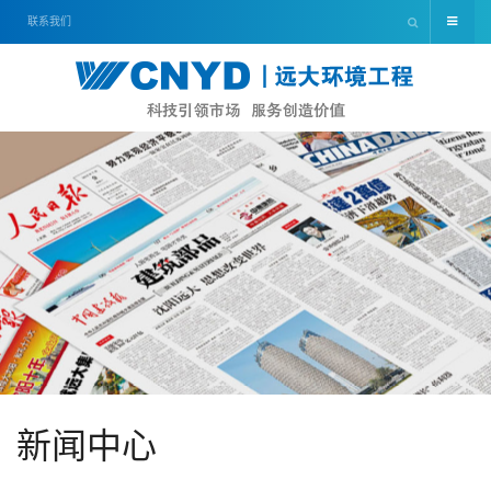
联系我们
新闻中心