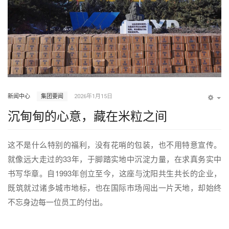
新闻中心
集团要闻
2026年1月15日
EM
沉甸甸的心意，藏在米粒之间
这不是什么特别的福利，没有花哨的包装，也不用特意宣传。
就像远大走过的33年，于脚踏实地中沉淀力量，在求真务实中
书写华章。自1993年创立至今，这座与沈阳共生共长的企业，
既筑就过诸多城市地标，也在国际市场闯出一片天地，却始终
不忘身边每一位员工的付出。