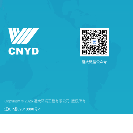
远
大
微
信
公
众
号
Copyright © 2026 远大环境工程有限公司. 版权所有
辽ICP备09013390号-1