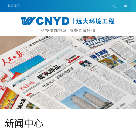
联系我们
新闻中心