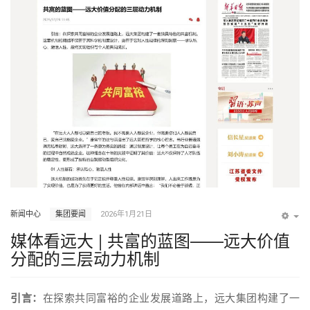
新闻中心
集团要闻
2026年1月21日
EM
媒体看远大 | 共富的蓝图——远大价值
分配的三层动力机制
引言：
在探索共同富裕的企业发展道路上，远大集团构建了一