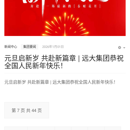
新闻中心
集团要闻
2026年1月01日
EM
元旦启新岁 共赴新篇章 | 远大集团恭祝
全国人民新年快乐！
元旦启新岁 共赴新篇章 | 远大集团恭祝全国人民新年快乐！
第 7 页 共 44 页