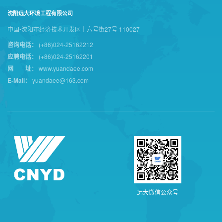
沈阳远大环境工程有限公司
中国•沈阳市经济技术开发区十六号街27号 110027
咨询电话：
(+86)024-25162212
应聘电话：
(+86)024-25162201
网 址：
www.yuandaee.com
E-Mail：
yuandaee@163.com
远
大
微
信
公
众
号