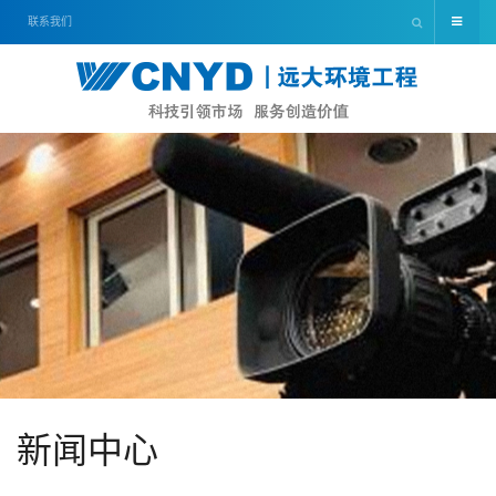
联系我们
新闻中心