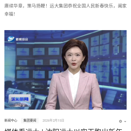
赓续华章，策马扬鞭！远大集团恭祝全国人民新春快乐，阖家
幸福！
新闻中心
集团要闻
2026年2月15日
EM