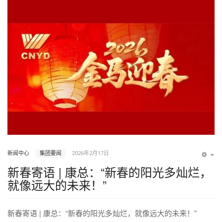
新闻中心
集团要闻
2026年2月17日
EM
新春寄语 | 康总：“新春的阳光多灿烂，
就像远大的未来！”
新春寄语 | 康总：“新春的阳光多灿烂，就像远大的未来！”