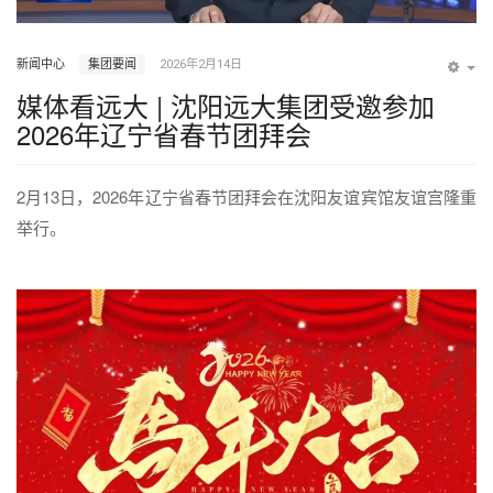
新闻中心
集团要闻
2026年2月14日
EM
媒体看远大 | 沈阳远大集团受邀参加
2026年辽宁省春节团拜会
2月13日，2026年辽宁省春节团拜会在沈阳友谊宾馆友谊宫隆重
举行。