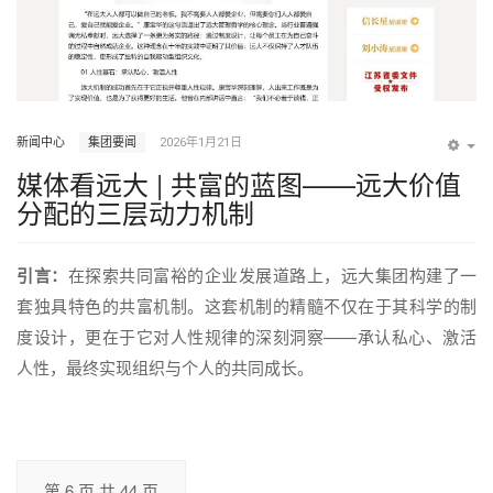
新闻中心
集团要闻
2026年1月21日
EM
媒体看远大 | 共富的蓝图——远大价值
分配的三层动力机制
引言：
在探索共同富裕的企业发展道路上，远大集团构建了一
套独具特色的共富机制。这套机制的精髓不仅在于其科学的制
度设计，更在于它对人性规律的深刻洞察——承认私心、激活
人性，最终实现组织与个人的共同成长。
第 6 页 共 44 页