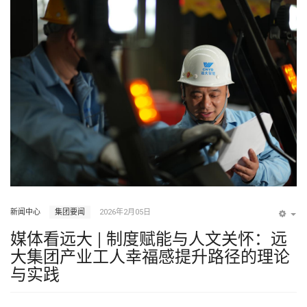
新闻中心
集团要闻
2026年2月05日
EM
媒体看远大 | 制度赋能与人文关怀：远
大集团产业工人幸福感提升路径的理论
与实践