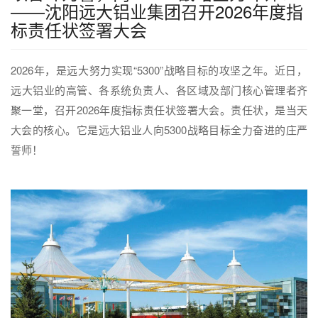
——沈阳远大铝业集团召开2026年度指
标责任状签署大会
2026年，是远大努力实现“5300”战略目标的攻坚之年。近日，
远大铝业的高管、各系统负责人、各区域及部门核心管理者齐
聚一堂，召开2026年度指标责任状签署大会。责任状，是当天
大会的核心。它是远大铝业人向5300战略目标全力奋进的庄严
誓师！