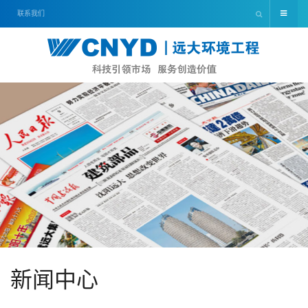
联系我们
新闻中心