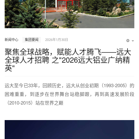
新闻中心
集团要闻
2026年1月30日
EM
聚焦全球战略，赋能人才腾飞——远大
全球人才招聘 之"2026远大铝业广纳精
英"
远大至今已33年，回顾历史，远大从创业初期（1993-2005）的
困难重重，到逐步在世界舞台站稳脚跟，再到高速发展阶段
（2010-2015）站在世界之巅