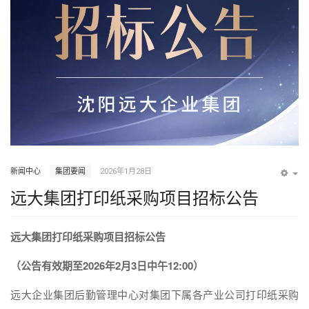
新闻中心
集团要闻
2026年1月28日
EM
远大集团打印纸采购项目招标公告
远大集团打印纸采购项目招标公告
（公告有效期至
202
6年2月3日中午12:00）
远大企业集团后勤管理中心对集团下属各产业公司打印纸采购