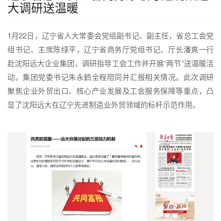
大调研送温暖
1月22日，辽宁省人大常委会党组副书记、副主任，省总工会党
组书记、主席陈绿平，辽宁省商务厅党组书记、厅长潘爽一行
赴沈阳远大企业集团，调研指导工会工作并开展“两节”送温暖活
动。集团党委书记朱永鹤全程陪同并汇报相关情况。此次调研
聚焦企业外贸出口、核心产业发展及工会服务保障等重点，凸
显了沈阳远大在辽宁先进制造业外贸领域的标杆示范作用。