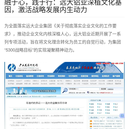
融于心，践于行：远大铝业深植文化基
因，激活战略发展内生动力
为全面落实远大企业集团《关于彻底落实企业文化的工作要
求》，推动企业文化内核深植人心，远大铝业近期开展了一系
列专项活动，旨在将文化理念转化为员工的自觉行动，为集团
“5300战略目标”的实现凝聚精神动力。