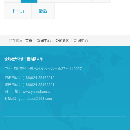
下一页
最后
我在这里:
首页
新闻中心
公司新闻
新闻中心
沈阳远大环境工程有限公司
中国•沈阳市经济技术开发区十六号街27号 110027
咨询电话：
(+86)024-25162212
应聘电话：
(+86)024-25162201
网 址：
www.yuandaee.com
E-Mail：
yuandaee@163.com